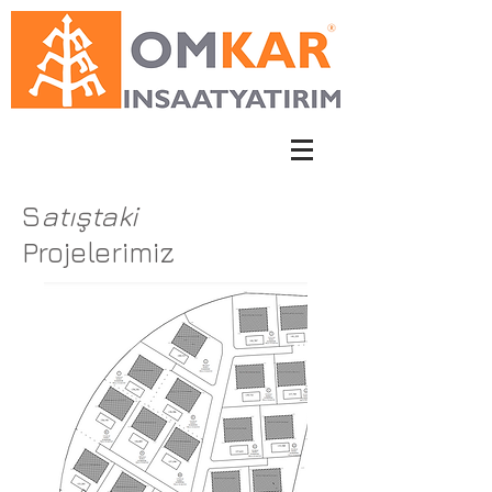
S
atıştaki
Projelerimiz